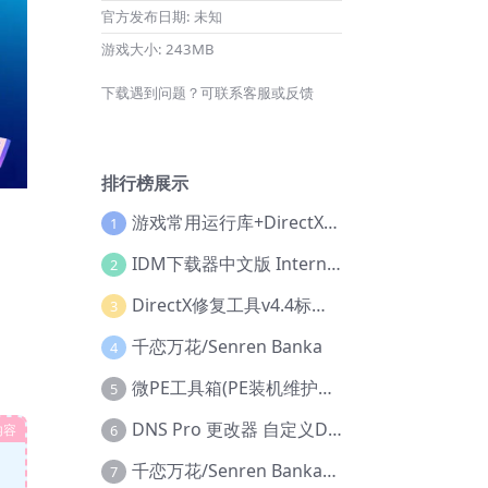
官方发布日期:
未知
游戏大小:
243MB
下载遇到问题？可联系客服或反馈
排行榜展示
游戏常用运行库+DirectX修复增强版
1
IDM下载器中文版 Internet Download Manager v6.42.36 IDM
2
DirectX修复工具v4.4标准版+增强版+在线修复版
3
千恋万花/Senren Banka
4
微PE工具箱(PE装机维护工具) v2.3官方正式版
5
DNS Pro 更改器 自定义DNS修改
内容
6
千恋万花/Senren Banka/安卓版
7