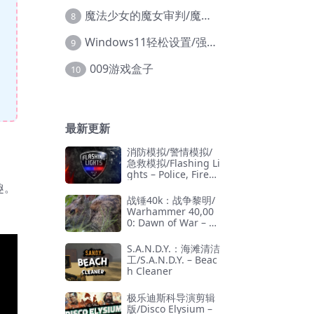
魔法少女的魔女审判/魔法少女ノ魔女裁判
8
Windows11轻松设置/强力禁止WD等/兼容Win10
9
009游戏盒子
10
最新更新
消防模拟/警情模拟/
急救模拟/Flashing Li
、
ghts – Police, Firefi
ghting, Emergency
趣。
Services Simulator
战锤40k：战争黎明/
Warhammer 40,00
0: Dawn of War – D
efinitive Edition
S.A.N.D.Y.：海滩清洁
工/S.A.N.D.Y. – Beac
h Cleaner
极乐迪斯科导演剪辑
版/Disco Elysium –