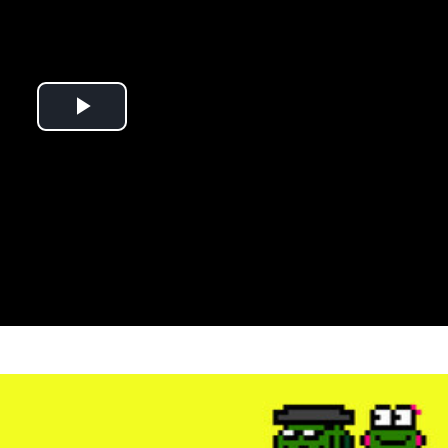
Play
Video