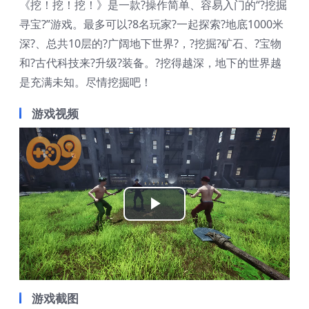
《挖！挖！挖！》是一款?操作简单、容易入门的“?挖掘
寻宝?”游戏。最多可以?8名玩家?一起探索?地底1000米
深?、总共10层的?广阔地下世界?，?挖掘?矿石、?宝物
和?古代科技来?升级?装备。?挖得越深，地下的世界越
是充满未知。尽情挖掘吧！
游戏视频
Play
Video
游戏截图