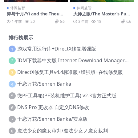
休闲益智
休闲益智
羿与千月/Yi and the Thousa
大师之眼/The Master’s Pupi
nd Moons
l
1 年前
20
6.6
3 年前
18
6.6
排行榜展示
游戏常用运行库+DirectX修复增强版
1
IDM下载器中文版 Internet Download Manager v6.42.36 IDM
2
DirectX修复工具v4.4标准版+增强版+在线修复版
3
千恋万花/Senren Banka
4
微PE工具箱(PE装机维护工具) v2.3官方正式版
5
DNS Pro 更改器 自定义DNS修改
6
千恋万花/Senren Banka/安卓版
7
魔法少女的魔女审判/魔法少女ノ魔女裁判
8