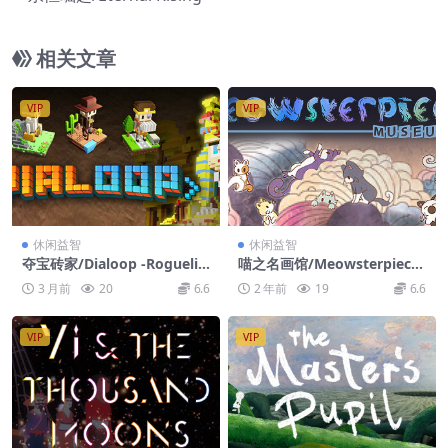
相关文章
VIP
VIP
休闲益智
休闲益智
夺宝砖家/Dialoop -Roguelit
喵之名画馆/Meowsterpiece
e Puzzle
Museum
3 月前
20
6.6
2 年前
19
6.6
VIP
VIP