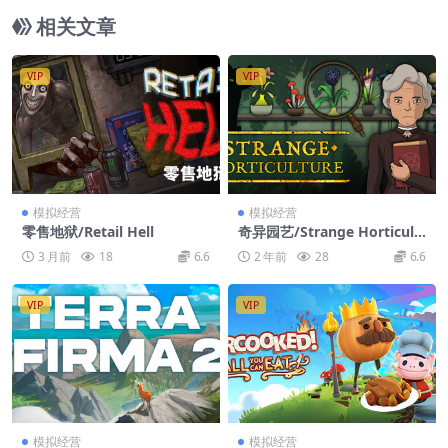
相关文章
VIP
VIP
模拟经营
模拟经营
零售地狱/Retail Hell
奇异园艺/Strange Horticult
ure
3 月前
18
6.6
2 年前
28
6.6
VIP
VIP
模拟经营
模拟经营