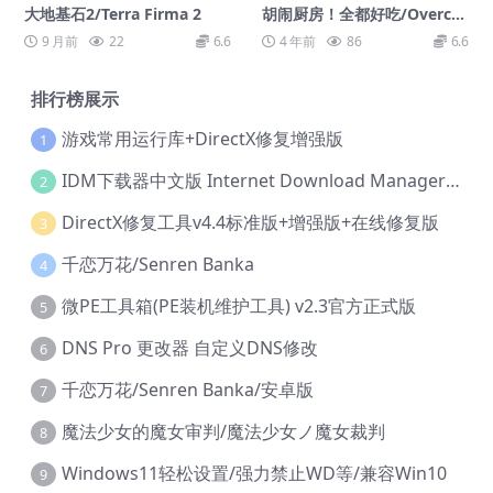
大地基石2/Terra Firma 2
胡闹厨房！全都好吃/Overco
oked! All You Can Eat
9 月前
22
6.6
4 年前
86
6.6
排行榜展示
游戏常用运行库+DirectX修复增强版
1
IDM下载器中文版 Internet Download Manager v6.42.36 IDM
2
DirectX修复工具v4.4标准版+增强版+在线修复版
3
千恋万花/Senren Banka
4
微PE工具箱(PE装机维护工具) v2.3官方正式版
5
DNS Pro 更改器 自定义DNS修改
6
千恋万花/Senren Banka/安卓版
7
魔法少女的魔女审判/魔法少女ノ魔女裁判
8
Windows11轻松设置/强力禁止WD等/兼容Win10
9