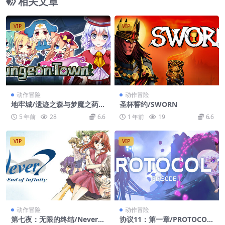
相关文章
VIP
VIP
动作冒险
动作冒险
地牢城/遗迹之森与梦魔之药/
圣杯誓约/SWORN
Dungeon Town
5 年前
28
6.6
1 年前
19
6.6
VIP
VIP
动作冒险
动作冒险
第七夜：无限的终结/Never 7
协议11：第一章/PROTOCOL