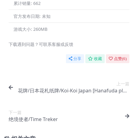
累计销量:
662
官方发布日期:
未知
游戏大小:
260MB
下载遇到问题？可联系客服或反馈
分享
收藏
点赞(
6
)
上一篇
花牌/日本花札纸牌/Koi-Koi Japan [Hanafuda playi
ng cards]
下一篇
绝境使者/Time Treker