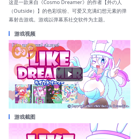
这是一款来自《Cosmo Dreamer》的作者【外の人
（Outside）】的色彩缤纷、可爱又充满幻想元素的弹
幕射击游戏。游戏以弹幕系社交软件为主题。
游戏视频
Play
Video
游戏截图