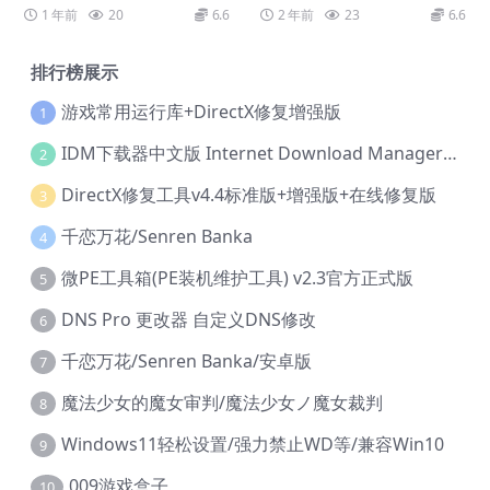
– The End of Infinity
11 – Episode 1
1 年前
20
6.6
2 年前
23
6.6
排行榜展示
游戏常用运行库+DirectX修复增强版
1
IDM下载器中文版 Internet Download Manager v6.42.36 IDM
2
DirectX修复工具v4.4标准版+增强版+在线修复版
3
千恋万花/Senren Banka
4
微PE工具箱(PE装机维护工具) v2.3官方正式版
5
DNS Pro 更改器 自定义DNS修改
6
千恋万花/Senren Banka/安卓版
7
魔法少女的魔女审判/魔法少女ノ魔女裁判
8
Windows11轻松设置/强力禁止WD等/兼容Win10
9
009游戏盒子
10