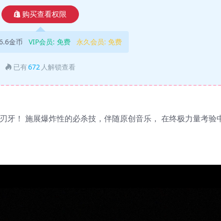
购买查看权限
6.6金币
VIP会员:
免费
永久会员:
免费
已有
672
人解锁查看
刃牙！ 施展爆炸性的必杀技，伴随原创音乐， 在终极力量考验