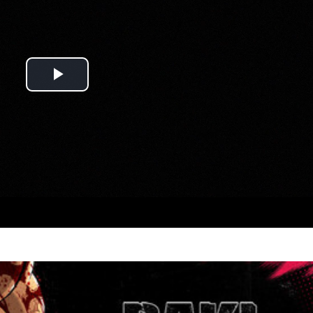
Play
Video