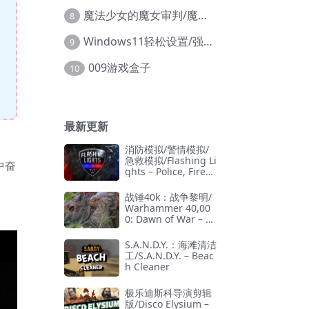
魔法少女的魔女审判/魔法少女ノ魔女裁判
8
Windows11轻松设置/强力禁止WD等/兼容Win10
9
009游戏盒子
10
最新更新
消防模拟/警情模拟/
急救模拟/Flashing Li
中奋
ghts – Police, Firefi
ghting, Emergency
Services Simulator
战锤40k：战争黎明/
Warhammer 40,00
0: Dawn of War – D
efinitive Edition
S.A.N.D.Y.：海滩清洁
工/S.A.N.D.Y. – Beac
h Cleaner
极乐迪斯科导演剪辑
版/Disco Elysium –