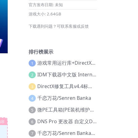
官方发布日期:
未知
游戏大小:
2.64GB
下载遇到问题？可联系客服或反馈
排行榜展示
游戏常用运行库+DirectX修复增强版
1
IDM下载器中文版 Internet Download Manager v6.42.36 IDM
2
DirectX修复工具v4.4标准版+增强版+在线修复版
3
千恋万花/Senren Banka
4
微PE工具箱(PE装机维护工具) v2.3官方正式版
5
DNS Pro 更改器 自定义DNS修改
内容
6
千恋万花/Senren Banka/安卓版
7