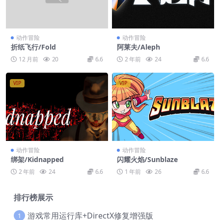
动作冒险
动作冒险
折纸飞行/Fold
阿莱夫/Aleph
12 月前
20
6.6
2 年前
24
6.6
VIP
VIP
动作冒险
动作冒险
绑架/Kidnapped
闪耀火焰/Sunblaze
2 年前
24
6.6
1 年前
26
6.6
排行榜展示
游戏常用运行库+DirectX修复增强版
1