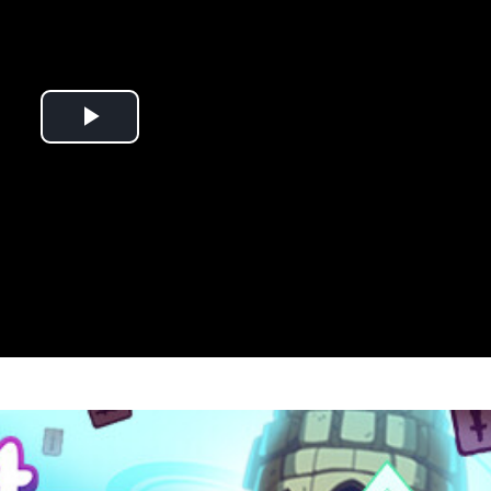
Play
Video