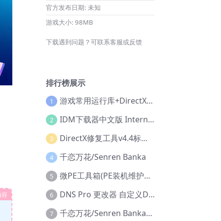
官方发布日期:
未知
游戏大小:
98MB
下载遇到问题？可联系客服或反馈
排行榜展示
游戏常用运行库+DirectX修复增强版
1
IDM下载器中文版 Internet Download Manager v6.42.36 IDM
2
DirectX修复工具v4.4标准版+增强版+在线修复版
3
千恋万花/Senren Banka
4
微PE工具箱(PE装机维护工具) v2.3官方正式版
5
DNS Pro 更改器 自定义DNS修改
内容
6
千恋万花/Senren Banka/安卓版
7