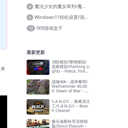
魔法少女的魔女审判/魔法少女ノ魔女裁判
8
Windows11轻松设置/强力禁止WD等/兼容Win10
9
009游戏盒子
10
最新更新
消防模拟/警情模拟/
急救模拟/Flashing Li
。来
ghts – Police, Firefi
ghting, Emergency
Services Simulator
战锤40k：战争黎明/
Warhammer 40,00
0: Dawn of War – D
efinitive Edition
S.A.N.D.Y.：海滩清洁
工/S.A.N.D.Y. – Beac
h Cleaner
极乐迪斯科导演剪辑
版/Disco Elysium –