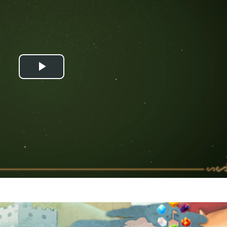
Play
Video