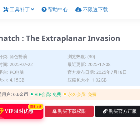
工具补丁
帮助中心
不限速下载
h : The Extraplanar Invasion
分类:
角色扮演
浏览热度: (30)
间: 2025-07-22
最近更新: 2025-12-08
台: PC电脑
官方发布日期: 2025年7月18日
小: 4.15GB
压缩包大小: 1.02GB
通用户:
6.6金币
VIP会员:
免费
永久会员:
免费
限时3折
VIP限时优惠
购买下载权限
购买官方正版