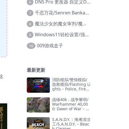
DNS Pro 更改器 自定义DNS修改
6
千恋万花/Senren Banka/安卓版
7
魔法少女的魔女审判/魔法少女ノ魔女裁判
8
Windows11轻松设置/强力禁止WD等/兼容Win10
9
009游戏盒子
10
最新更新
这
消防模拟/警情模拟/
急救模拟/Flashing Li
ghts – Police, Firefi
ghting, Emergency
Services Simulator
战锤40k：战争黎明/
Warhammer 40,00
0: Dawn of War – D
efinitive Edition
S.A.N.D.Y.：海滩清洁
工/S.A.N.D.Y. – Beac
h Cleaner