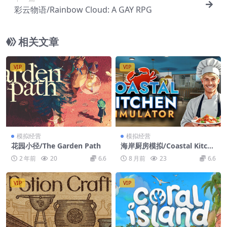
彩云物语/Rainbow Cloud: A GAY RPG
相关文章
VIP
VIP
模拟经营
模拟经营
花园小径/The Garden Path
海岸厨房模拟/Coastal Kitche
n Simulator
2 年前
20
6.6
8 月前
23
6.6
VIP
VIP