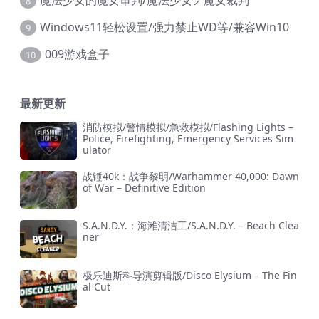
魔法少女的魔女审判/魔法少女ノ魔女裁判
8
Windows11轻松设置/强力禁止WD等/兼容Win10
9
009游戏盒子
10
最新更新
消防模拟/警情模拟/急救模拟/Flashing Lights –
Police, Firefighting, Emergency Services Sim
ulator
战锤40k：战争黎明/Warhammer 40,000: Dawn
of War – Definitive Edition
S.A.N.D.Y.：海滩清洁工/S.A.N.D.Y. – Beach Clea
ner
极乐迪斯科导演剪辑版/Disco Elysium – The Fin
al Cut