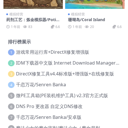
模拟经营
模拟经营
药剂工艺：炼金模拟器/Potio
珊瑚岛/Coral Island
n Craft: Alchemist Simulat
1 年前
83
6.6
1 年前
20
6.6
or
排行榜展示
游戏常用运行库+DirectX修复增强版
1
IDM下载器中文版 Internet Download Manager v6.42.36 IDM
2
DirectX修复工具v4.4标准版+增强版+在线修复版
3
千恋万花/Senren Banka
4
微PE工具箱(PE装机维护工具) v2.3官方正式版
5
DNS Pro 更改器 自定义DNS修改
6
千恋万花/Senren Banka/安卓版
7