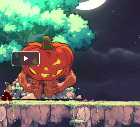
Play
Video