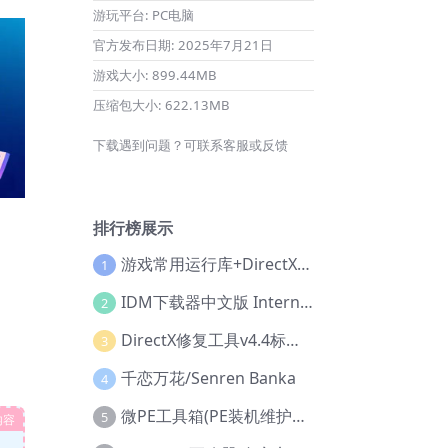
游玩平台:
PC电脑
官方发布日期:
2025年7月21日
游戏大小:
899.44MB
压缩包大小:
622.13MB
下载遇到问题？可联系客服或反馈
排行榜展示
游戏常用运行库+DirectX修复增强版
1
IDM下载器中文版 Internet Download Manager v6.42.36 IDM
2
DirectX修复工具v4.4标准版+增强版+在线修复版
3
千恋万花/Senren Banka
4
微PE工具箱(PE装机维护工具) v2.3官方正式版
5
内容