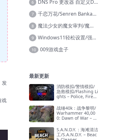
DNS Pro 更改器 自定义DNS修改
6
千恋万花/Senren Banka/安卓版
7
魔法少女的魔女审判/魔法少女ノ魔女裁判
8
Windows11轻松设置/强力禁止WD等/兼容Win10
9
009游戏盒子
10
最新更新
，发
消防模拟/警情模拟/
急救模拟/Flashing Li
ghts – Police, Firefi
游戏
ghting, Emergency
Services Simulator
战锤40k：战争黎明/
Warhammer 40,00
0: Dawn of War – D
efinitive Edition
S.A.N.D.Y.：海滩清洁
工/S.A.N.D.Y. – Beac
h Cleaner