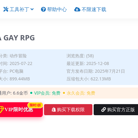
工具补丁
帮助中心
不限速下载
 GAY RPG
分类:
动作冒险
浏览热度: (58)
间: 2025-07-22
最近更新: 2025-12-08
台: PC电脑
官方发布日期: 2025年7月21日
小: 899.44MB
压缩包大小: 622.13MB
通用户:
6.6金币
VIP会员:
免费
永久会员:
免费
限时3折
VIP限时优惠
购买下载权限
购买官方正版