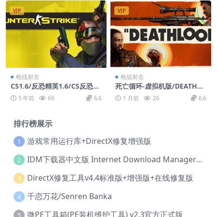
VIP
VIP
枪战射击
枪战射击
CS1.6/反恐精英1.6/CS反恐精
死亡循环-虚拟机版/DEATHLO
英1.6/Counter-Strike
OP HYPERVISOR
5 年前
66
6.6
1 月前
26
6.6
排行榜展示
游戏常用运行库+DirectX修复增强版
1
IDM下载器中文版 Internet Download Manager v6.42.36 IDM
2
DirectX修复工具v4.4标准版+增强版+在线修复版
3
千恋万花/Senren Banka
4
微PE工具箱(PE装机维护工具) v2.3官方正式版
5