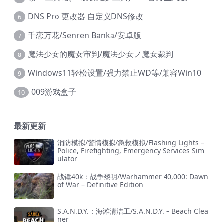
DNS Pro 更改器 自定义DNS修改
6
千恋万花/Senren Banka/安卓版
7
魔法少女的魔女审判/魔法少女ノ魔女裁判
8
Windows11轻松设置/强力禁止WD等/兼容Win10
9
009游戏盒子
10
最新更新
消防模拟/警情模拟/急救模拟/Flashing Lights –
Police, Firefighting, Emergency Services Sim
ulator
战锤40k：战争黎明/Warhammer 40,000: Dawn
of War – Definitive Edition
S.A.N.D.Y.：海滩清洁工/S.A.N.D.Y. – Beach Clea
ner