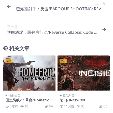
上一篇
巴洛克射手：反击/BAROQUE SHOOTING: REVER
SED
下一篇
逆向坍塌：面包房行动/Reverse Collapse: Code N
ame Bakery
相关文章
VIP
VIP
枪战射击
枪战射击
国土防线2：革命/Homefron
切口/INCISION
t: The Revolution/附历代
5 年前
86
6.6
11 月前
35
6.6