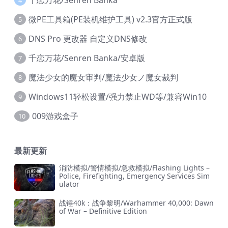
4
微PE工具箱(PE装机维护工具) v2.3官方正式版
5
DNS Pro 更改器 自定义DNS修改
6
千恋万花/Senren Banka/安卓版
7
魔法少女的魔女审判/魔法少女ノ魔女裁判
8
Windows11轻松设置/强力禁止WD等/兼容Win10
9
009游戏盒子
10
最新更新
消防模拟/警情模拟/急救模拟/Flashing Lights –
Police, Firefighting, Emergency Services Sim
ulator
战锤40k：战争黎明/Warhammer 40,000: Dawn
of War – Definitive Edition