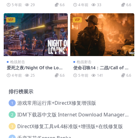
ained
寺的骑士/Fursan al-Aqsa: T
5 年前
29
6.6
4 年前
33
6.6
he Knights of the Al-Aqsa
Mosque
VIP
VIP
枪战射击
枪战射击
爱死之夜/Night Of the Lovi
使命召唤14：二战/Call of Du
ng Dead
ty 14：WWII
4 年前
25
6.6
5 年前
141
6.6
排行榜展示
游戏常用运行库+DirectX修复增强版
1
IDM下载器中文版 Internet Download Manager v6.42.36 IDM
2
DirectX修复工具v4.4标准版+增强版+在线修复版
3
千恋万花/Senren Banka