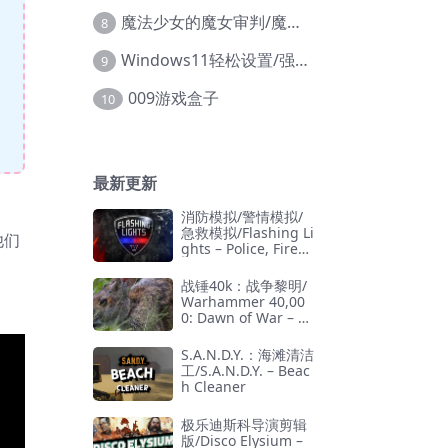
魔法少女的魔女审判/魔法少女ノ魔女裁判
8
Windows11轻松设置/强力禁止WD等/兼容Win10
9
009游戏盒子
10
最新更新
消防模拟/警情模拟/
急救模拟/Flashing Li
他们
ghts – Police, Firefi
ghting, Emergency
Services Simulator
战锤40k：战争黎明/
Warhammer 40,00
0: Dawn of War – D
efinitive Edition
S.A.N.D.Y.：海滩清洁
工/S.A.N.D.Y. – Beac
h Cleaner
极乐迪斯科导演剪辑
版/Disco Elysium –