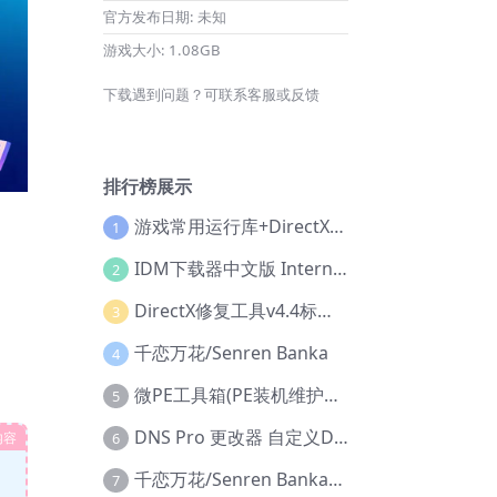
官方发布日期:
未知
游戏大小:
1.08GB
下载遇到问题？可联系客服或反馈
排行榜展示
游戏常用运行库+DirectX修复增强版
1
IDM下载器中文版 Internet Download Manager v6.42.36 IDM
2
DirectX修复工具v4.4标准版+增强版+在线修复版
3
千恋万花/Senren Banka
4
微PE工具箱(PE装机维护工具) v2.3官方正式版
5
DNS Pro 更改器 自定义DNS修改
内容
6
千恋万花/Senren Banka/安卓版
7