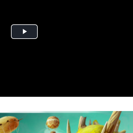
Play
Video