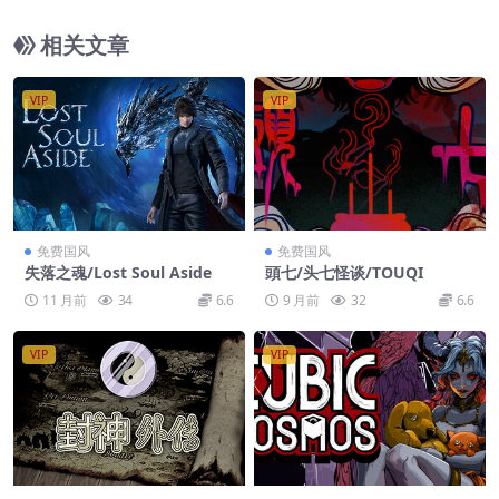
相关文章
VIP
VIP
免费国风
免费国风
失落之魂/Lost Soul Aside
頭七/头七怪谈/TOUQI
11 月前
34
6.6
9 月前
32
6.6
VIP
VIP