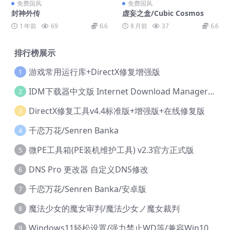
免费国风
免费国风
封神外传
虚妄之盒/Cubic Cosmos
1 年前
69
6.6
8 月前
37
6.6
排行榜展示
游戏常用运行库+DirectX修复增强版
1
IDM下载器中文版 Internet Download Manager v6.42.36 IDM
2
DirectX修复工具v4.4标准版+增强版+在线修复版
3
千恋万花/Senren Banka
4
微PE工具箱(PE装机维护工具) v2.3官方正式版
5
DNS Pro 更改器 自定义DNS修改
6
千恋万花/Senren Banka/安卓版
7
魔法少女的魔女审判/魔法少女ノ魔女裁判
8
Windows11轻松设置/强力禁止WD等/兼容Win10
9