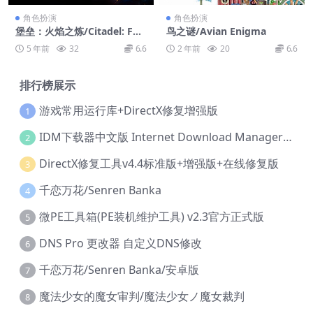
角色扮演
角色扮演
堡垒：火焰之炼/Citadel: For
鸟之谜/Avian Enigma
ged with Fire
5 年前
32
6.6
2 年前
20
6.6
排行榜展示
游戏常用运行库+DirectX修复增强版
1
IDM下载器中文版 Internet Download Manager v6.42.36 IDM
2
DirectX修复工具v4.4标准版+增强版+在线修复版
3
千恋万花/Senren Banka
4
微PE工具箱(PE装机维护工具) v2.3官方正式版
5
DNS Pro 更改器 自定义DNS修改
6
千恋万花/Senren Banka/安卓版
7
魔法少女的魔女审判/魔法少女ノ魔女裁判
8