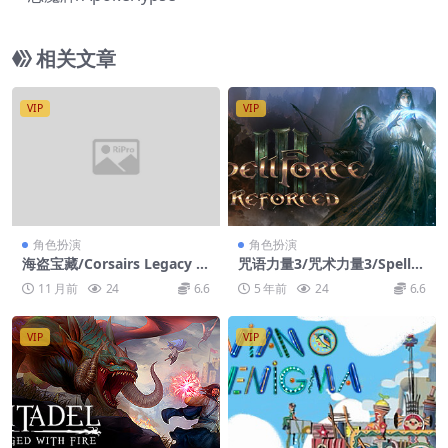
相关文章
VIP
VIP
角色扮演
角色扮演
海盗宝藏/Corsairs Legacy –
咒语力量3/咒术力量3/Spellfo
Pirate Action RPG
rce 3
11 月前
24
6.6
5 年前
24
6.6
VIP
VIP