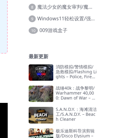
魔法少女的魔女审判/魔法少女ノ魔女裁判
8
Windows11轻松设置/强力禁止WD等/兼容Win10
9
009游戏盒子
10
最新更新
消防模拟/警情模拟/
急救模拟/Flashing Li
ghts – Police, Firefi
ghting, Emergency
Services Simulator
战锤40k：战争黎明/
Warhammer 40,00
0: Dawn of War – D
efinitive Edition
S.A.N.D.Y.：海滩清洁
工/S.A.N.D.Y. – Beac
h Cleaner
极乐迪斯科导演剪辑
版/Disco Elysium –