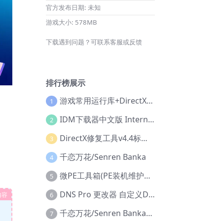
官方发布日期:
未知
游戏大小:
578MB
下载遇到问题？可联系客服或反馈
排行榜展示
游戏常用运行库+DirectX修复增强版
1
IDM下载器中文版 Internet Download Manager v6.42.36 IDM
2
DirectX修复工具v4.4标准版+增强版+在线修复版
3
千恋万花/Senren Banka
4
微PE工具箱(PE装机维护工具) v2.3官方正式版
5
DNS Pro 更改器 自定义DNS修改
内容
6
千恋万花/Senren Banka/安卓版
7