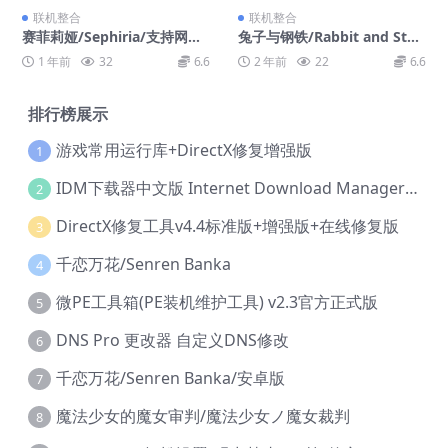
联机整合
联机整合
赛菲莉娅/Sephiria/支持网络
兔子与钢铁/Rabbit and Stee
联机
l/支持网络联机
1 年前
32
6.6
2 年前
22
6.6
排行榜展示
游戏常用运行库+DirectX修复增强版
1
IDM下载器中文版 Internet Download Manager v6.42.36 IDM
2
DirectX修复工具v4.4标准版+增强版+在线修复版
3
千恋万花/Senren Banka
4
微PE工具箱(PE装机维护工具) v2.3官方正式版
5
DNS Pro 更改器 自定义DNS修改
6
千恋万花/Senren Banka/安卓版
7
魔法少女的魔女审判/魔法少女ノ魔女裁判
8