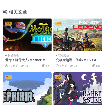
n: Legacy of the Dark Knight HYPERVISOR
相关文章
VIP
VIP
联机整合
联机整合
遵命！机母大人/Mother Mac
究极大越野：传奇/MX vs AT
hine/支持网络联机
V Legends/支持网络联机
10 月前
33
6.6
4 年前
23
6.6
VIP
VIP