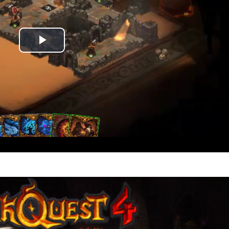
Play
Video