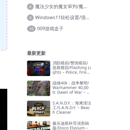
魔法少女的魔女审判/魔法少女ノ魔女裁判
8
Windows11轻松设置/强力禁止WD等/兼容Win10
9
009游戏盒子
10
最新更新
消防模拟/警情模拟/
急救模拟/Flashing Li
ghts – Police, Firefi
ghting, Emergency
Services Simulator
战锤40k：战争黎明/
Warhammer 40,00
0: Dawn of War – D
efinitive Edition
S.A.N.D.Y.：海滩清洁
工/S.A.N.D.Y. – Beac
h Cleaner
极乐迪斯科导演剪辑
版/Disco Elysium –