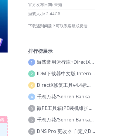
官方发布日期:
未知
游戏大小:
2.44GB
下载遇到问题？可联系客服或反馈
排行榜展示
游戏常用运行库+DirectX修复增强版
1
IDM下载器中文版 Internet Download Manager v6.42.36 IDM
2
DirectX修复工具v4.4标准版+增强版+在线修复版
3
千恋万花/Senren Banka
4
微PE工具箱(PE装机维护工具) v2.3官方正式版
5
千恋万花/Senren Banka/安卓版
内容
6
DNS Pro 更改器 自定义DNS修改
7