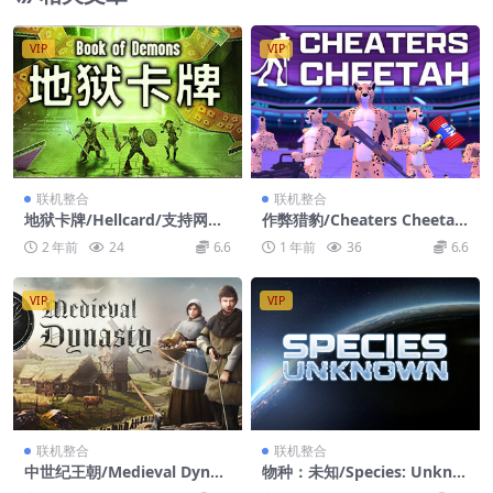
VIP
VIP
联机整合
联机整合
地狱卡牌/Hellcard/支持网络
作弊猎豹/Cheaters Cheeta
联机
h/支持网络联机
2 年前
24
6.6
1 年前
36
6.6
VIP
VIP
联机整合
联机整合
中世纪王朝/Medieval Dynas
物种：未知/Species: Unkno
ty/支持网络联机
wn/支持网络联机