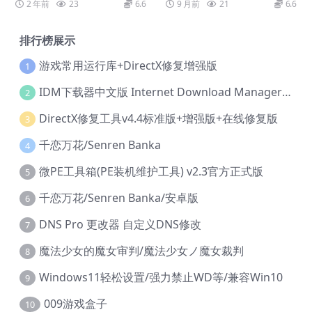
2 年前
23
6.6
9 月前
21
6.6
排行榜展示
游戏常用运行库+DirectX修复增强版
1
IDM下载器中文版 Internet Download Manager v6.42.36 IDM
2
DirectX修复工具v4.4标准版+增强版+在线修复版
3
千恋万花/Senren Banka
4
微PE工具箱(PE装机维护工具) v2.3官方正式版
5
千恋万花/Senren Banka/安卓版
6
DNS Pro 更改器 自定义DNS修改
7
魔法少女的魔女审判/魔法少女ノ魔女裁判
8
Windows11轻松设置/强力禁止WD等/兼容Win10
9
009游戏盒子
10