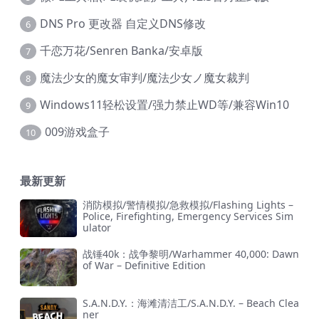
DNS Pro 更改器 自定义DNS修改
6
千恋万花/Senren Banka/安卓版
7
魔法少女的魔女审判/魔法少女ノ魔女裁判
8
Windows11轻松设置/强力禁止WD等/兼容Win10
9
009游戏盒子
10
最新更新
消防模拟/警情模拟/急救模拟/Flashing Lights –
Police, Firefighting, Emergency Services Sim
ulator
战锤40k：战争黎明/Warhammer 40,000: Dawn
of War – Definitive Edition
S.A.N.D.Y.：海滩清洁工/S.A.N.D.Y. – Beach Clea
ner