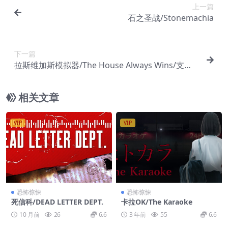
上一篇
石之圣战/Stonemachia
下一篇
拉斯维加斯模拟器/The House Always Wins/支持
网络联机
相关文章
VIP
VIP
恐怖惊悚
恐怖惊悚
死信科/DEAD LETTER DEPT.
卡拉OK/The Karaoke
10 月前
26
6.6
3 年前
55
6.6