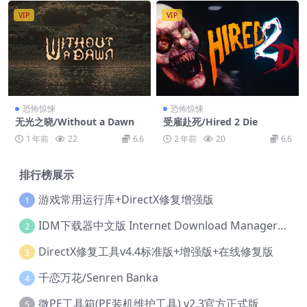
VIP
VIP
恐怖惊悚
恐怖惊悚
无光之晓/Without a Dawn
受雇赴死/Hired 2 Die
1 年前
22
6.6
2 年前
20
6.6
排行榜展示
游戏常用运行库+DirectX修复增强版
1
IDM下载器中文版 Internet Download Manager v6.42.36 IDM
2
DirectX修复工具v4.4标准版+增强版+在线修复版
3
千恋万花/Senren Banka
4
微PE工具箱(PE装机维护工具) v2.3官方正式版
5