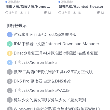
恐怖惊悚
恐怖惊悚
甜蜜之家/恐怖之家/Home S
闹鬼电梯/Haunted Elevator
weet Home
5 年前
114
6.6
2 年前
18
6.6
排行榜展示
游戏常用运行库+DirectX修复增强版
1
IDM下载器中文版 Internet Download Manager v6.42.36 IDM
2
DirectX修复工具v4.4标准版+增强版+在线修复版
3
千恋万花/Senren Banka
4
微PE工具箱(PE装机维护工具) v2.3官方正式版
5
DNS Pro 更改器 自定义DNS修改
6
千恋万花/Senren Banka/安卓版
7
魔法少女的魔女审判/魔法少女ノ魔女裁判
8
Windows11轻松设置/强力禁止WD等/兼容Win10
9