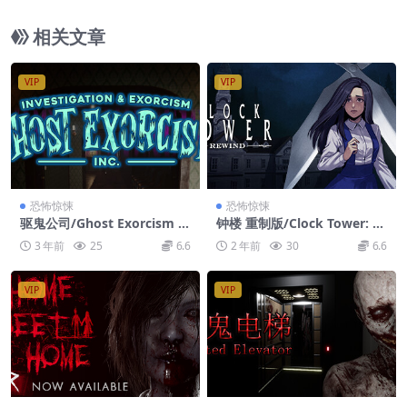
相关文章
VIP
VIP
恐怖惊悚
恐怖惊悚
驱鬼公司/Ghost Exorcism I
钟楼 重制版/Clock Tower: R
NC.
ewind
3 年前
25
6.6
2 年前
30
6.6
VIP
VIP