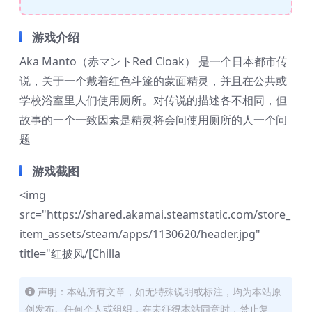
游戏介绍
Aka Manto（赤マントRed Cloak） 是一个日本都市传
说，关于一个戴着红色斗篷的蒙面精灵，并且在公共或
学校浴室里人们使用厕所。对传说的描述各不相同，但
故事的一个一致因素是精灵将会问使用厕所的人一个问
题
游戏截图
<img
src="https://shared.akamai.steamstatic.com/store_
item_assets/steam/apps/1130620/header.jpg"
title="红披风/[Chilla
声明：本站所有文章，如无特殊说明或标注，均为本站原
创发布。任何个人或组织，在未征得本站同意时，禁止复