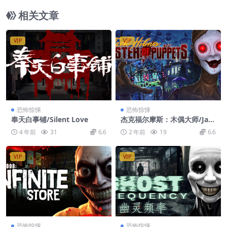
相关文章
VIP
VIP
恐怖惊悚
恐怖惊悚
奉天白事铺/Silent Love
杰克福尔摩斯：木偶大师/Jac
k Holmes : Master of Pupp
4 年前
31
6.6
2 年前
19
6.6
ets
VIP
VIP
恐怖惊悚
恐怖惊悚