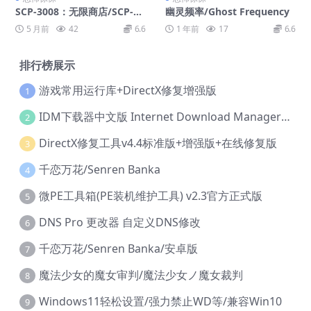
SCP-3008：无限商店/SCP-30
幽灵频率/Ghost Frequency
08: Infinite Store
5 月前
42
6.6
1 年前
17
6.6
排行榜展示
游戏常用运行库+DirectX修复增强版
1
IDM下载器中文版 Internet Download Manager v6.42.36 IDM
2
DirectX修复工具v4.4标准版+增强版+在线修复版
3
千恋万花/Senren Banka
4
微PE工具箱(PE装机维护工具) v2.3官方正式版
5
DNS Pro 更改器 自定义DNS修改
6
千恋万花/Senren Banka/安卓版
7
魔法少女的魔女审判/魔法少女ノ魔女裁判
8
Windows11轻松设置/强力禁止WD等/兼容Win10
9