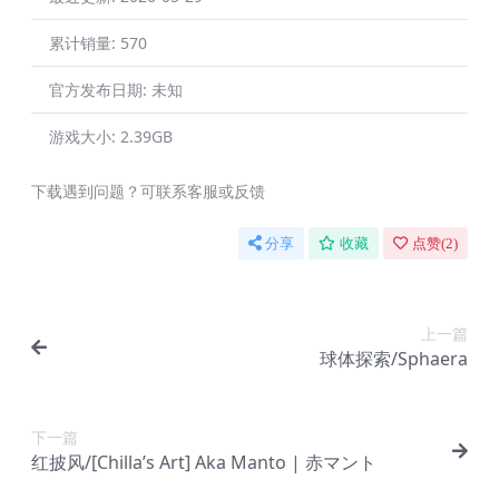
累计销量:
570
官方发布日期:
未知
游戏大小:
2.39GB
下载遇到问题？可联系客服或反馈
分享
收藏
点赞(
2
)
上一篇
球体探索/Sphaera
下一篇
红披风/[Chilla’s Art] Aka Manto | 赤マント