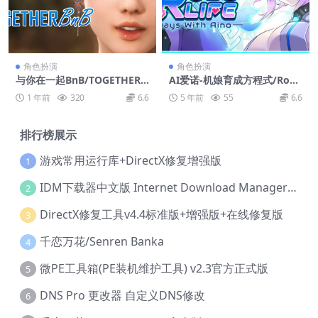
角色扮演
角色扮演
与你在一起BnB/TOGETHER
AI爱诺-机娘育成方程式/Robo
BnB
Life-Days with Aino
1 年前
320
6.6
5 年前
55
6.6
排行榜展示
游戏常用运行库+DirectX修复增强版
1
IDM下载器中文版 Internet Download Manager v6.42.36 IDM
2
DirectX修复工具v4.4标准版+增强版+在线修复版
3
千恋万花/Senren Banka
4
微PE工具箱(PE装机维护工具) v2.3官方正式版
5
DNS Pro 更改器 自定义DNS修改
6