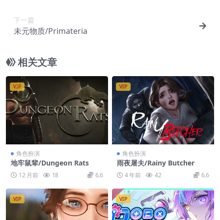
下一篇
未元物质/Primateria
相关文章
VIP
VIP
角色扮演
角色扮演
地牢鼠辈/Dungeon Rats
雨夜屠夫/Rainy Butcher
12 月前
18
6.6
4 年前
42
6.6
VIP
VIP