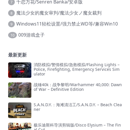
千恋万花/Senren Banka/安卓版
7
魔法少女的魔女审判/魔法少女ノ魔女裁判
8
Windows11轻松设置/强力禁止WD等/兼容Win10
9
009游戏盒子
10
最新更新
消防模拟/警情模拟/急救模拟/Flashing Lights –
Police, Firefighting, Emergency Services Sim
ulator
战锤40k：战争黎明/Warhammer 40,000: Dawn
of War – Definitive Edition
S.A.N.D.Y.：海滩清洁工/S.A.N.D.Y. – Beach Clea
ner
极乐迪斯科导演剪辑版/Disco Elysium – The Fin
al Cut