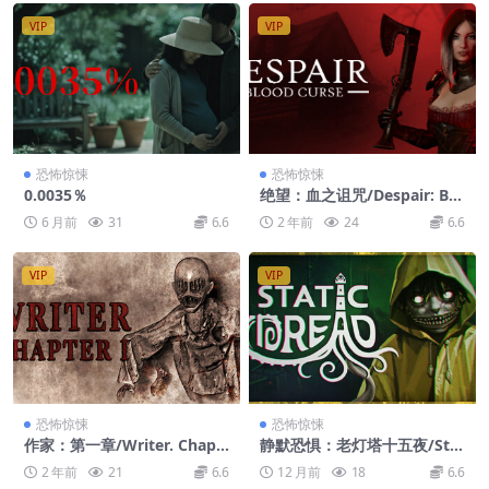
VIP
VIP
恐怖惊悚
恐怖惊悚
0.0035％
绝望：血之诅咒/Despair: Blo
od Curse
6 月前
31
6.6
2 年前
24
6.6
VIP
VIP
恐怖惊悚
恐怖惊悚
作家：第一章/Writer. Chapt
静默恐惧：老灯塔十五夜/Stat
er 1
ic Dread: The Lighthouse
2 年前
21
6.6
12 月前
18
6.6