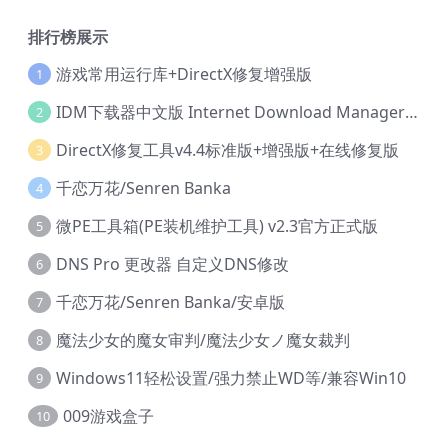
排行榜展示
游戏常用运行库+DirectX修复增强版
1
IDM下载器中文版 Internet Download Manager v6.42.36 IDM
2
DirectX修复工具v4.4标准版+增强版+在线修复版
3
千恋万花/Senren Banka
4
微PE工具箱(PE装机维护工具) v2.3官方正式版
5
DNS Pro 更改器 自定义DNS修改
6
千恋万花/Senren Banka/安卓版
7
魔法少女的魔女审判/魔法少女ノ魔女裁判
8
Windows11轻松设置/强力禁止WD等/兼容Win10
9
009游戏盒子
10