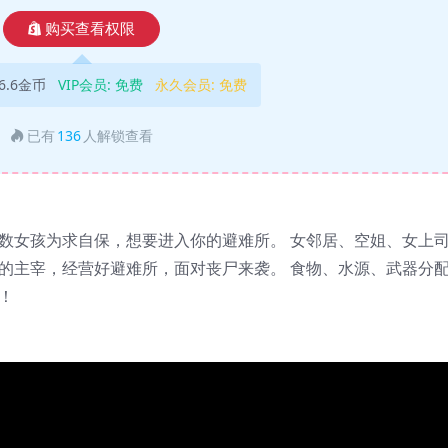
购买查看权限
6.6金币
VIP会员:
免费
永久会员:
免费
已有
136
人解锁查看
无数女孩为求自保，想要进入你的避难所。 女邻居、空姐、女上
运的主宰，经营好避难所，面对丧尸来袭。 食物、水源、武器分
！