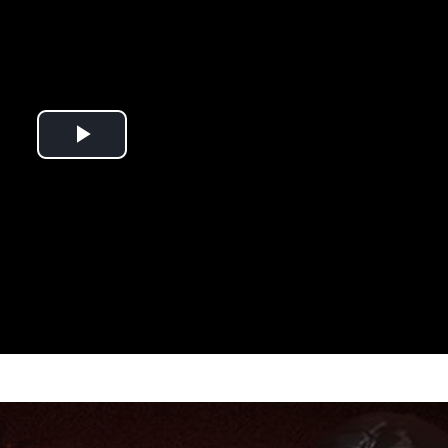
Play
Video