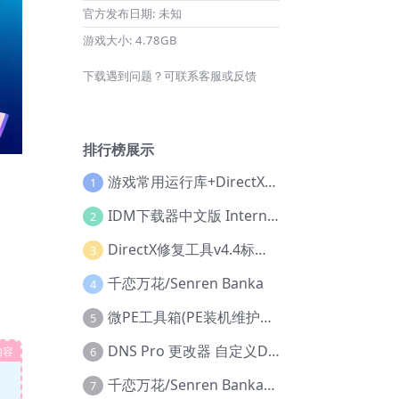
官方发布日期:
未知
游戏大小:
4.78GB
下载遇到问题？可联系客服或反馈
排行榜展示
游戏常用运行库+DirectX修复增强版
1
IDM下载器中文版 Internet Download Manager v6.42.36 IDM
2
DirectX修复工具v4.4标准版+增强版+在线修复版
3
千恋万花/Senren Banka
4
微PE工具箱(PE装机维护工具) v2.3官方正式版
5
DNS Pro 更改器 自定义DNS修改
内容
6
千恋万花/Senren Banka/安卓版
7