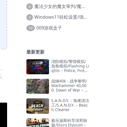
魔法少女的魔女审判/魔法少女ノ魔女裁判
8
Windows11轻松设置/强力禁止WD等/兼容Win10
9
009游戏盒子
10
最新更新
消防模拟/警情模拟/
急救模拟/Flashing Li
司、
ghts – Police, Firefi
ghting, Emergency
配、
Services Simulator
战锤40k：战争黎明/
Warhammer 40,00
0: Dawn of War – D
efinitive Edition
S.A.N.D.Y.：海滩清洁
工/S.A.N.D.Y. – Beac
h Cleaner
极乐迪斯科导演剪辑
版/Disco Elysium –