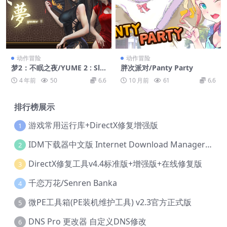
动作冒险
动作冒险
梦2：不眠之夜/YUME 2 : Sle
胖次派对/Panty Party
epless Night
4 年前
50
6.6
10 月前
61
6.6
排行榜展示
游戏常用运行库+DirectX修复增强版
1
IDM下载器中文版 Internet Download Manager v6.42.36 IDM
2
DirectX修复工具v4.4标准版+增强版+在线修复版
3
千恋万花/Senren Banka
4
微PE工具箱(PE装机维护工具) v2.3官方正式版
5
DNS Pro 更改器 自定义DNS修改
6