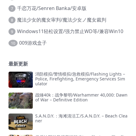
千恋万花/Senren Banka/安卓版
7
魔法少女的魔女审判/魔法少女ノ魔女裁判
8
Windows11轻松设置/强力禁止WD等/兼容Win10
9
009游戏盒子
10
最新更新
消防模拟/警情模拟/急救模拟/Flashing Lights –
Police, Firefighting, Emergency Services Sim
ulator
战锤40k：战争黎明/Warhammer 40,000: Dawn
of War – Definitive Edition
S.A.N.D.Y.：海滩清洁工/S.A.N.D.Y. – Beach Clea
ner