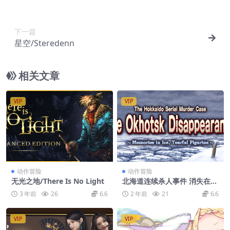
下一篇
星空/Steredenn
相关文章
VIP
VIP
动作冒险
动作冒险
无光之地/There Is No Light
北海道连续杀人事件 消失在鄂
霍次克 ～追忆流冰 流泪人偶
3 年前
26
6.6
2 年前
21
6.6
～/The Hokkaido Serial Mu
rder Case The Okhotsk Dis
appearance ~Memories in I
VIP
VIP
ce, Tearful Figurine~