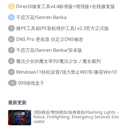
DirectX修复工具v4.4标准版+增强版+在线修复版
3
千恋万花/Senren Banka
4
微PE工具箱(PE装机维护工具) v2.3官方正式版
5
DNS Pro 更改器 自定义DNS修改
6
千恋万花/Senren Banka/安卓版
7
魔法少女的魔女审判/魔法少女ノ魔女裁判
8
Windows11轻松设置/强力禁止WD等/兼容Win10
9
009游戏盒子
10
最新更新
消防模拟/警情模拟/急救模拟/Flashing Lights –
Police, Firefighting, Emergency Services Sim
ulator