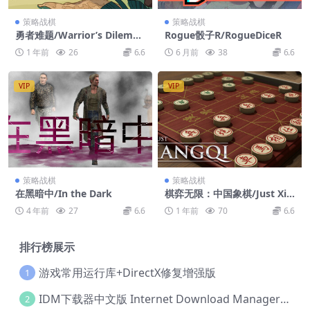
策略战棋
策略战棋
勇者难题/Warrior’s Dilemm
Rogue骰子R/RogueDiceR
a
1 年前
26
6.6
6 月前
38
6.6
VIP
VIP
策略战棋
策略战棋
在黑暗中/In the Dark
棋弈无限：中国象棋/Just Xia
ngqi
4 年前
27
6.6
1 年前
70
6.6
排行榜展示
游戏常用运行库+DirectX修复增强版
1
IDM下载器中文版 Internet Download Manager v6.42.36 IDM
2