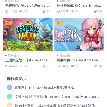
策略战棋
策略战棋
奇迹时代4/Age of Wonders
环形帝国战术/Circle Empires
4
Tactics
1 年前
43
6.6
3 年前
20
6.6
VIP
VIP
策略战棋
策略战棋
王国保卫战：传奇/Legends
绯樱白狐/Sakura And The A
of Kingdom Rush
iryvixen
4 年前
29
6.6
2 年前
23
6.6
排行榜展示
游戏常用运行库+DirectX修复增强版
1
IDM下载器中文版 Internet Download Manager v6.42.36 IDM
2
DirectX修复工具v4.4标准版+增强版+在线修复版
3