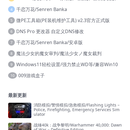
千恋万花/Senren Banka
4
微PE工具箱(PE装机维护工具) v2.3官方正式版
5
DNS Pro 更改器 自定义DNS修改
6
千恋万花/Senren Banka/安卓版
7
魔法少女的魔女审判/魔法少女ノ魔女裁判
8
Windows11轻松设置/强力禁止WD等/兼容Win10
9
009游戏盒子
10
最新更新
消防模拟/警情模拟/急救模拟/Flashing Lights –
Police, Firefighting, Emergency Services Sim
ulator
战锤40k：战争黎明/Warhammer 40,000: Dawn
of War – Definitive Edition