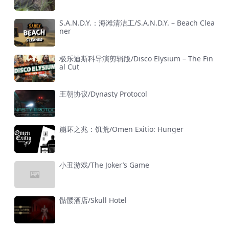
S.A.N.D.Y.：海滩清洁工/S.A.N.D.Y. – Beach Clea
ner
极乐迪斯科导演剪辑版/Disco Elysium – The Fin
al Cut
王朝协议/Dynasty Protocol
崩坏之兆：饥荒/Omen Exitio: Hunger
小丑游戏/The Joker’s Game
骷髅酒店/Skull Hotel