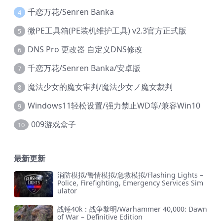
千恋万花/Senren Banka
4
微PE工具箱(PE装机维护工具) v2.3官方正式版
5
DNS Pro 更改器 自定义DNS修改
6
千恋万花/Senren Banka/安卓版
7
魔法少女的魔女审判/魔法少女ノ魔女裁判
8
Windows11轻松设置/强力禁止WD等/兼容Win10
9
009游戏盒子
10
最新更新
消防模拟/警情模拟/急救模拟/Flashing Lights –
Police, Firefighting, Emergency Services Sim
ulator
战锤40k：战争黎明/Warhammer 40,000: Dawn
of War – Definitive Edition