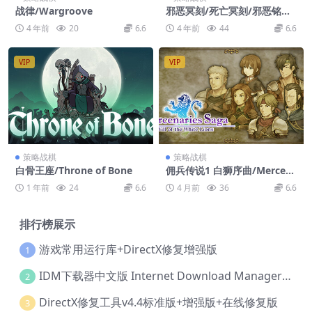
战律/Wargroove
邪恶冥刻/死亡冥刻/邪恶铭刻/
碑文/Inscryption
4 年前
20
6.6
4 年前
44
6.6
VIP
VIP
策略战棋
策略战棋
白骨王座/Throne of Bone
佣兵传说1 白狮序曲/Mercen
aries Saga 1 -Will of the W
1 年前
24
6.6
4 月前
36
6.6
hite Lions
排行榜展示
游戏常用运行库+DirectX修复增强版
1
IDM下载器中文版 Internet Download Manager v6.42.36 IDM
2
DirectX修复工具v4.4标准版+增强版+在线修复版
3