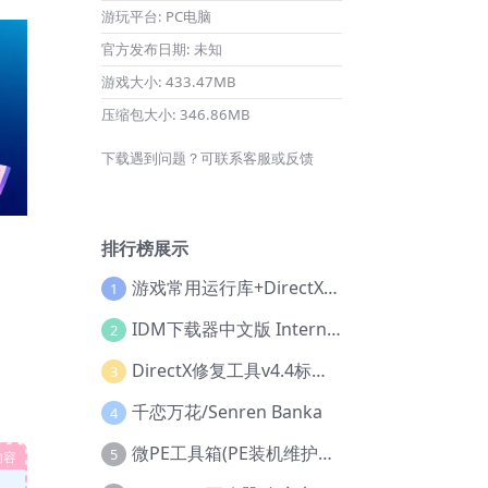
游玩平台:
PC电脑
官方发布日期:
未知
游戏大小:
433.47MB
压缩包大小:
346.86MB
下载遇到问题？可联系客服或反馈
排行榜展示
游戏常用运行库+DirectX修复增强版
1
IDM下载器中文版 Internet Download Manager v6.42.36 IDM
2
DirectX修复工具v4.4标准版+增强版+在线修复版
3
千恋万花/Senren Banka
4
微PE工具箱(PE装机维护工具) v2.3官方正式版
5
内容