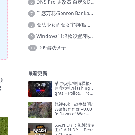
DNS Pro 更改器 自定义DNS修改
6
千恋万花/Senren Banka/安卓版
7
魔法少女的魔女审判/魔法少女ノ魔女裁判
8
Windows11轻松设置/强力禁止WD等/兼容Win10
9
009游戏盒子
10
最新更新
领
消防模拟/警情模拟/
引
急救模拟/Flashing Li
ghts – Police, Firefi
ghting, Emergency
Services Simulator
战锤40k：战争黎明/
Warhammer 40,00
0: Dawn of War – D
efinitive Edition
S.A.N.D.Y.：海滩清洁
工/S.A.N.D.Y. – Beac
h Cleaner