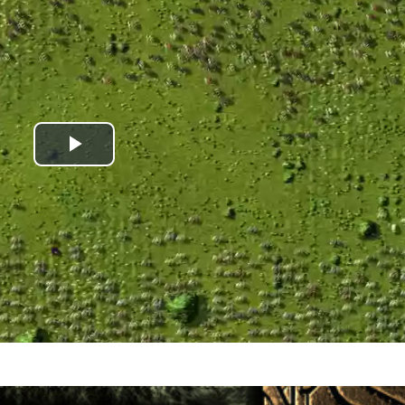
Play
Video