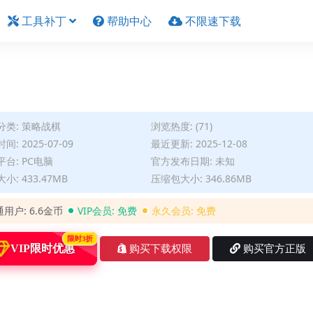
工具补丁
帮助中心
不限速下载
分类:
策略战棋
浏览热度: (71)
间: 2025-07-09
最近更新: 2025-12-08
台: PC电脑
官方发布日期: 未知
小: 433.47MB
压缩包大小: 346.86MB
通用户:
6.6金币
VIP会员:
免费
永久会员:
免费
限时3折
VIP限时优惠
购买下载权限
购买官方正版