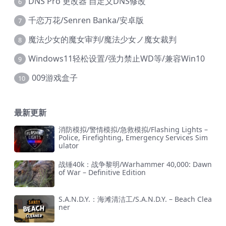
DNS Pro 更改器 自定义DNS修改
6
千恋万花/Senren Banka/安卓版
7
魔法少女的魔女审判/魔法少女ノ魔女裁判
8
Windows11轻松设置/强力禁止WD等/兼容Win10
9
009游戏盒子
10
最新更新
消防模拟/警情模拟/急救模拟/Flashing Lights –
Police, Firefighting, Emergency Services Sim
ulator
战锤40k：战争黎明/Warhammer 40,000: Dawn
of War – Definitive Edition
S.A.N.D.Y.：海滩清洁工/S.A.N.D.Y. – Beach Clea
ner