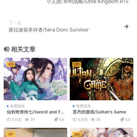
小王国: 即时战略/Little Kingdom RTS
下一篇
塞拉迪翁幸存者/Sera Dion: Survivor
相关文章
VIP
VIP
免费国风
免费国风
仙剑奇侠传七/Sword and Fai
苏丹的游戏/Sultan’s Game
ry 7
6 月前
39
6.6
4 月前
56
6.6
VIP
VIP