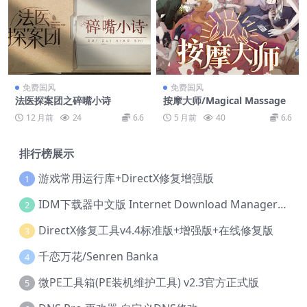
免费国风
免费国风
法医探案团之碎嘴小诗
按摩大师/Magical Massage
12 月前
24
6.6
5 月前
40
6.6
排行榜展示
游戏常用运行库+DirectX修复增强版
1
IDM下载器中文版 Internet Download Manager v6.42.36 IDM
2
DirectX修复工具v4.4标准版+增强版+在线修复版
3
千恋万花/Senren Banka
4
微PE工具箱(PE装机维护工具) v2.3官方正式版
5