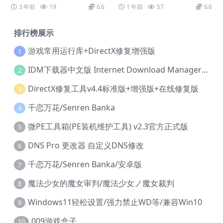
ission: Colony Sim
3 年前
19
6.6
1 年前
57
6.6
排行榜展示
游戏常用运行库+DirectX修复增强版
1
IDM下载器中文版 Internet Download Manager v6.42.36 IDM
2
DirectX修复工具v4.4标准版+增强版+在线修复版
3
千恋万花/Senren Banka
4
微PE工具箱(PE装机维护工具) v2.3官方正式版
5
DNS Pro 更改器 自定义DNS修改
6
千恋万花/Senren Banka/安卓版
7
魔法少女的魔女审判/魔法少女ノ魔女裁判
8
Windows11轻松设置/强力禁止WD等/兼容Win10
9
009游戏盒子
10