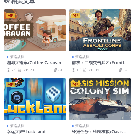
相关文章
VIP
VIP
策略战棋
策略战棋
咖啡大篷车/Coffee Caravan
前线：二战突击兵团/Frontlin
e: Assault Corps WW2
2 年前
23
6.6
1 年前
31
6.6
VIP
VIP
策略战棋
策略战棋
幸运大陆/LuckLand
绿洲任务：殖民模拟/Oasis M