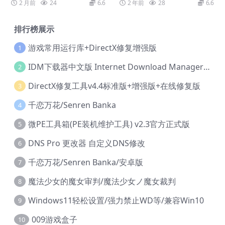
2 月前
24
6.6
2 年前
28
6.6
ers HYPERVISOR
排行榜展示
游戏常用运行库+DirectX修复增强版
1
IDM下载器中文版 Internet Download Manager v6.42.36 IDM
2
DirectX修复工具v4.4标准版+增强版+在线修复版
3
千恋万花/Senren Banka
4
微PE工具箱(PE装机维护工具) v2.3官方正式版
5
DNS Pro 更改器 自定义DNS修改
6
千恋万花/Senren Banka/安卓版
7
魔法少女的魔女审判/魔法少女ノ魔女裁判
8
Windows11轻松设置/强力禁止WD等/兼容Win10
9
009游戏盒子
10