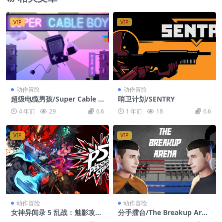
VIP
VIP
动作冒险
动作冒险
超级电缆男孩/Super Cable B
哨卫计划/SENTRY
oy
4 年前
29
6.6
1 年前
18
6.6
VIP
VIP
动作冒险
动作冒险
女神异闻录 5 乱战：魅影攻
分手擂台/The Breakup Aren
手-虚拟机版/Persona 5 Strik
a