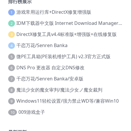
排行榜展示
游戏常用运行库+DirectX修复增强版
1
IDM下载器中文版 Internet Download Manager v6.42.36 IDM
2
DirectX修复工具v4.4标准版+增强版+在线修复版
3
千恋万花/Senren Banka
4
微PE工具箱(PE装机维护工具) v2.3官方正式版
5
DNS Pro 更改器 自定义DNS修改
6
千恋万花/Senren Banka/安卓版
7
魔法少女的魔女审判/魔法少女ノ魔女裁判
8
Windows11轻松设置/强力禁止WD等/兼容Win10
9
009游戏盒子
10