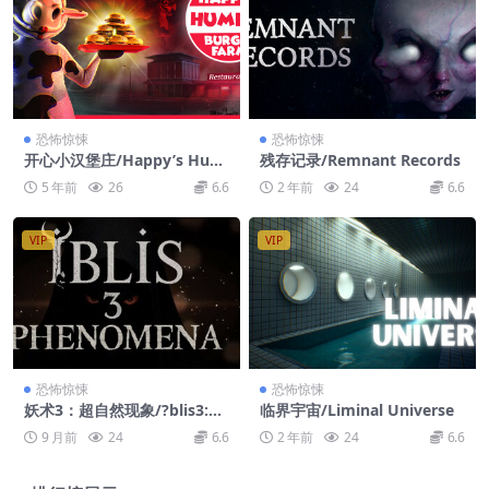
恐怖惊悚
恐怖惊悚
开心小汉堡庄/Happy’s Hum
残存记录/Remnant Records
ble Burger Farm
5 年前
26
6.6
2 年前
24
6.6
VIP
VIP
恐怖惊悚
恐怖惊悚
妖术3：超自然现象/?blis3:Ph
临界宇宙/Liminal Universe
enomena
9 月前
24
6.6
2 年前
24
6.6